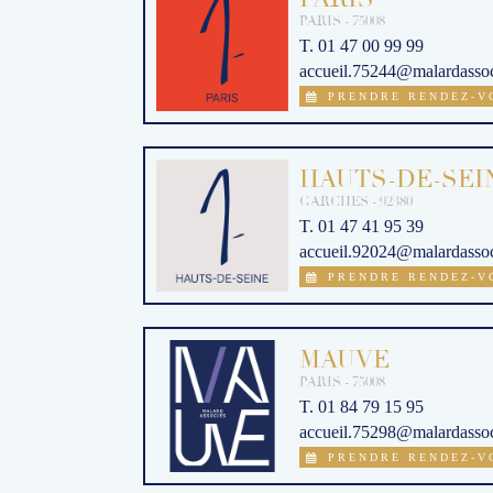
PARIS - 75008
T. 01 47 00 99 99
accueil.75244@malardassoci

PRENDRE RENDEZ-V
HAUTS-DE-SEI
GARCHES - 92380
T. 01 47 41 95 39
accueil.92024@malardassoci

PRENDRE RENDEZ-V
MAUVE
PARIS - 75008
T. 01 84 79 15 95
accueil.75298@malardassoci

PRENDRE RENDEZ-V