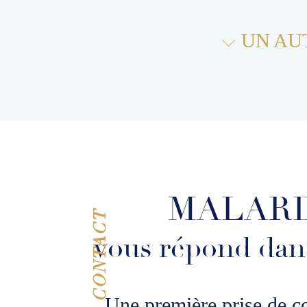
UN AUT

MALARD
vous répond dans 
Une première prise de co