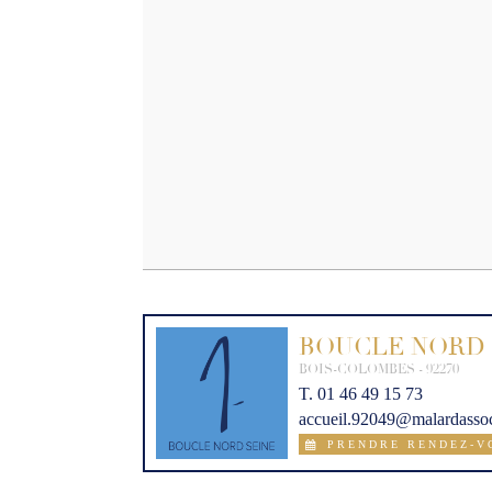
BOUCLE NORD 
BOIS-COLOMBES - 92270
T. 01 46 49 15 73
accueil.92049@malardassoci

PRENDRE RENDEZ-V